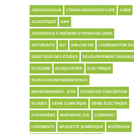
#DRIVEAUCHAN
#TRAVAUXENSITEOCCUPÉ
#URW
ACOUSTIQUE
AMO
ASSISTANCE À MAÎTRISE D’OUVRAGE (AMO)
AUTOROUTE
B27
BIM-CIM-TIM
COORDINATION SSI
DIRECTEUR DES ÉTUDES
DÉVELOPPEMENT DURABL
ECOLOGIE
ECOQUARTIER
ELECTRIQUE
ENJEUX ENVIRONNEMENTAUX
ENVIRONNEMENT - ICPE
ETUDES DE CONCEPTION
FLUIDES
GÉNIE CLIMATIQUE
GÉNIE ÉLECTRIQUE
HYDROGÈNE
INGÉNIERIE TCE
LOGEMENT
LOGEMENTS
MAQUETTE NUMÉRIQUE
MATÉRIAUX