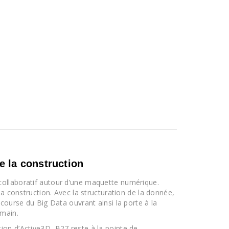
e la construction
ollaboratif autour d’une maquette numérique.
la construction. Avec la structuration de la donnée,
course du Big Data ouvrant ainsi la porte à la
umain.
on d’Active3D, B27 reste à la pointe de