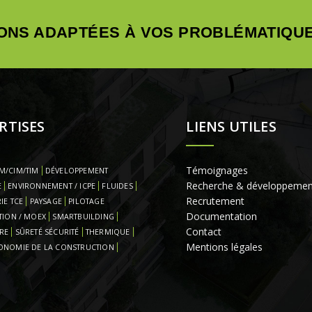
ONS ADAPTÉES À VOS PROBLÉMATIQUE
RTISES
LIENS UTILES
Témoignages
M/CIM/TIM
DÉVELOPPEMENT
Recherche & développemen
E
ENVIRONNEMENT / ICPE
FLUIDES
Recrutement
IE TCE
PAYSAGE
PILOTAGE
Documentation
TION / MOEX
SMARTBUILDING
Contact
RE
SÛRETÉ SÉCURITÉ
THERMIQUE
Mentions légales
ONOMIE DE LA CONSTRUCTION