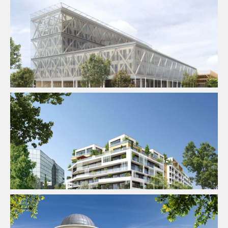
AMO
Bureaux
Smartbuilding
AMO
Logement