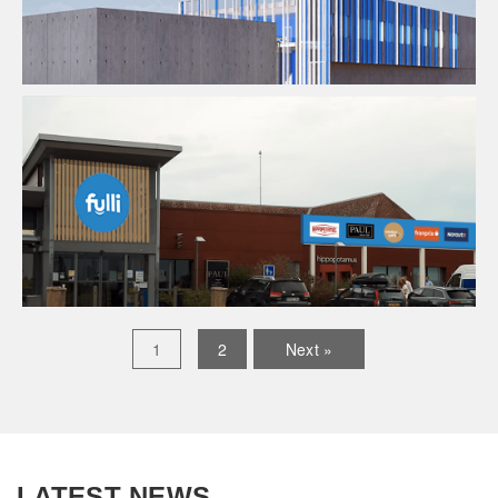
AMO
Industrie
Ingenierie TCE
AMO
Infrastructure
Ingenierie TCE
1
2
Next »
LATEST NEWS