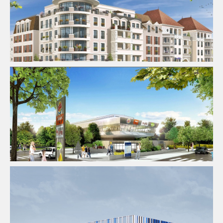
Acoustique
AMO
Logement
AMO
Infrastructure