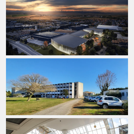
Équipement Sportif
Fluides
Pilotage D'opération / MOEX
Structure
VRD
Ingenierie TCE
Pilotage D'opération / MOEX
Santé