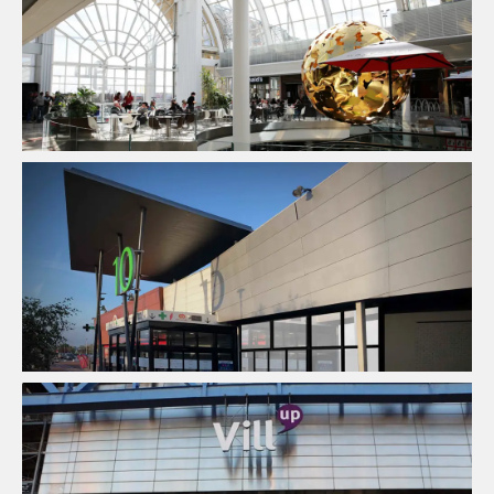
Immobilier Commercial
Ingenierie TCE
Pilotage D'opération
/ MOEX
Économie De La Construction
Fluides
Immobilier
Commercial
Pilotage D'opération / MOEX
Structure
Économie De La Construction
Fluides
Immobilier