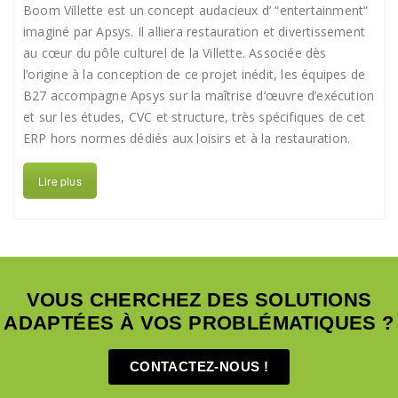
Boom Villette est un concept audacieux d’ “entertainment“
imaginé par Apsys. Il alliera restauration et divertissement
au cœur du pôle culturel de la Villette. Associée dès
l’origine à la conception de ce projet inédit, les équipes de
B27 accompagne Apsys sur la maîtrise d’œuvre d’exécution
et sur les études, CVC et structure, très spécifiques de cet
ERP hors normes dédiés aux loisirs et à la restauration.
Lire plus
VOUS CHERCHEZ DES SOLUTIONS
ADAPTÉES À VOS PROBLÉMATIQUES ?
CONTACTEZ-NOUS !