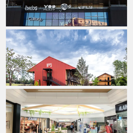
Commercial
Pilotage D'opération / MOEX
Structure
Économie De La Construction
Fluides
Immobilier
Commercial
Pilotage D'opération / MOEX
Structure
Immobilier Commercial
Ingenierie TCE
Pilotage D'opération
/ MOEX