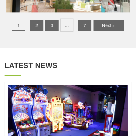
1
2
3
…
7
Next »
LATEST NEWS