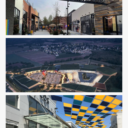
Fluides
Immobilier Commercial
Ingenierie TCE
Structure
VRD
AMO
Immobilier Commercial
Immobilier Commercial
Ingenierie TCE
Pilotage D'opération
/ MOEX