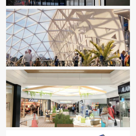
Immobilier Commercial
Ingenierie TCE
Pilotage D'opération
/ MOEX
Immobilier Commercial
Ingenierie TCE
Pilotage D'opération
/ MOEX