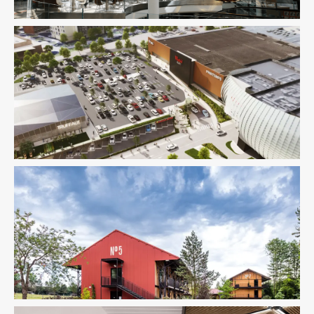
Économie De La Construction
Immobilier Commercial
Structure
VRD
Économie De La Construction
Fluides
Immobilier
Commercial
Pilotage D'opération / MOEX
Structure