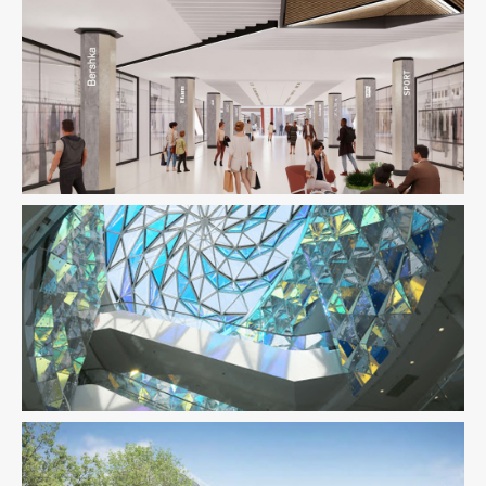
Fluides
Immobilier Commercial
Ingenierie TCE
Structure
VRD
Immobilier Commercial
Ingenierie TCE
Pilotage D'opération
/ MOEX