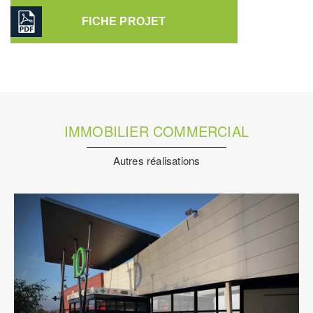
FICHE PROJET
IMMOBILIER COMMERCIAL
Autres réalisations
Économie De La Construction
Fluides
Immobilier
Commercial
Pilotage D'opération / MOEX
Structure