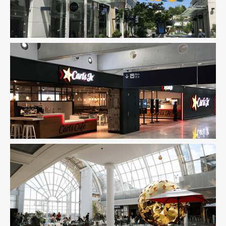
BIM / CIM / TIM
Fluides
Immobilier Commercial
Ingenierie
TCE
Pilotage D'opération / MOEX
Structure
VRD
Immobilier Commercial
Ingenierie TCE
Pilotage D'opération
/ MOEX