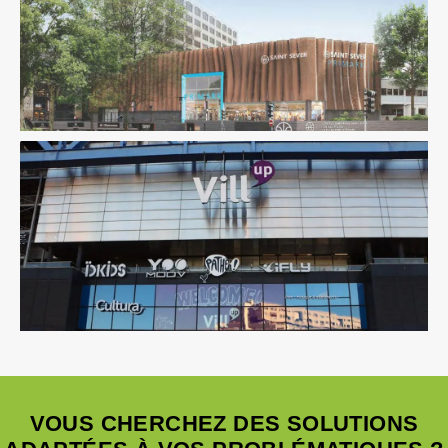
Fluides
Immobilier Commercial
Structure
Thermique
VRD
Économie De La Construction
Fluides
Immobilier
Commercial
Pilotage D'opération / MOEX
Structure
VOUS CHERCHEZ DES SOLUTIONS