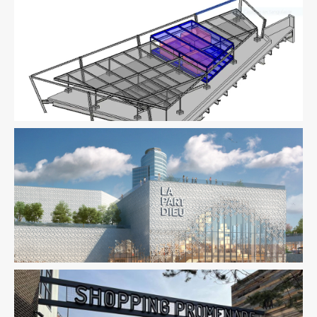
Économie De La Construction
Fluides
Immobilier
Commercial
Structure
Amiante
Immobilier Commercial
Ingenierie TCE
Pilotage
D'opération / MOEX