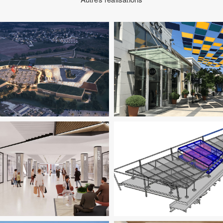
Immobilier Commercial
Ingeni
AMO
Immobilier Commercial
TCE
Pilotage D'opération / 
uides
Immobilier Commercial
Économie De La Construction
F
ngenierie TCE
Structure
VRD
Immobilier Commercial
Struc