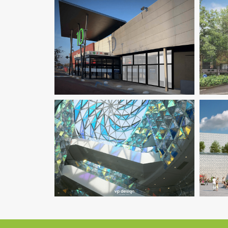
Économie De La Construction
Fluides
Immobilier Commercial
Pilotage
Fl
D'opération / MOEX
Structure
Am
Immobilier Commercial
Ingenierie
Inge
TCE
Pilotage D'opération / MOEX