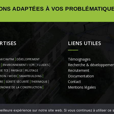
ONS ADAPTÉES À VOS PROBLÉMATIQUE
RTISES
LIENS UTILES
Témoignages
M/CIM/TIM
DÉVELOPPEMENT
Recherche & développemen
E
ENVIRONNEMENT / ICPE
FLUIDES
Recrutement
IE TCE
PAYSAGE
PILOTAGE
Documentation
TION / MOEX
SMARTBUILDING
Contact
RE
SÛRETÉ SÉCURITÉ
THERMIQUE
Mentions légales
ONOMIE DE LA CONSTRUCTION
eilleure expérience sur notre site web. Si vous continuez à utiliser ce