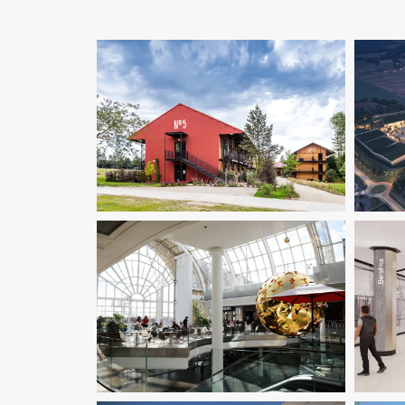
Économie De La Construction
Fluides
Immobilier Commercial
Pilotage
D'opération / MOEX
Structure
Immobilier Commercial
Ingenierie
Fl
TCE
Pilotage D'opération / MOEX
I