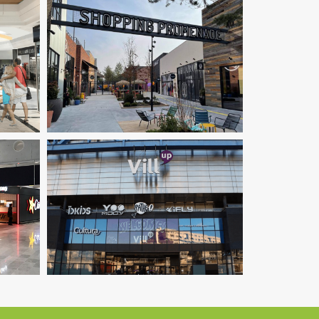
erie
Fluides
Immobilier Commercial
MOEX
Ingenierie TCE
Structure
VRD
ilier
Économie De La Construction
Fluides
lotage
Immobilier Commercial
Pilotage
VRD
D'opération / MOEX
Structure