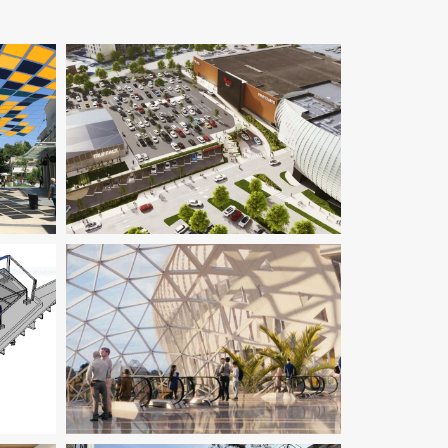
Économie De La Construction
erie
Immobilier Commercial
Structure
MOEX
VRD
luides
Immobilier Commercial
Ingenierie
ture
TCE
Pilotage D'opération / MOEX