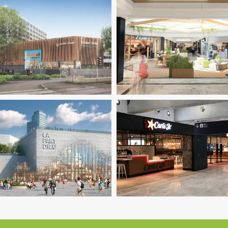
uides
Immobilier Commercial
Immobilier Commercial
Ingeni
Structure
Thermique
VRD
TCE
Pilotage D'opération / 
iante
Immobilier Commercial
BIM / CIM / TIM
Fluides
Immob
nierie TCE
Pilotage D'opération /
Commercial
Ingenierie TCE
Pi
MOEX
D'opération / MOEX
Structure