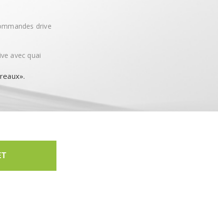
 commandes drive
ve avec quai
reaux».
ET