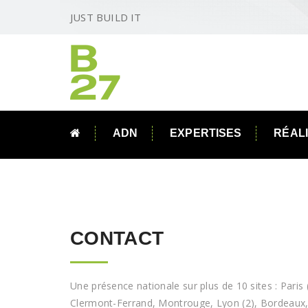
JUST BUILD IT
ADN
EXPERTISES
RÉAL
CONTACT
Une présence nationale sur plus de 10 sites : Paris 
Clermont-Ferrand
, Montrouge, Lyon (2), Bordeaux,