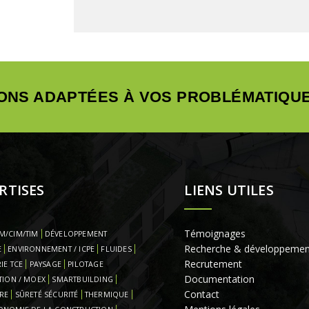
ONS ADAPTÉES À VOS PROBLÉMATIQUE
RTISES
LIENS UTILES
Témoignages
M/CIM/TIM
DÉVELOPPEMENT
Recherche & développemen
E
ENVIRONNEMENT / ICPE
FLUIDES
Recrutement
IE TCE
PAYSAGE
PILOTAGE
Documentation
TION / MOEX
SMARTBUILDING
Contact
RE
SÛRETÉ SÉCURITÉ
THERMIQUE