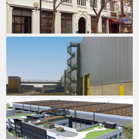
Enseignement
Fluides
Thermique
Fluides
Logistique
Thermique
Fluides
Logistique
Thermique