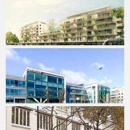
BIM / CIM / TIM
Ingenierie TCE
Programme Mixte
Thermique
Enseignement
Fluides
Structure
Thermique