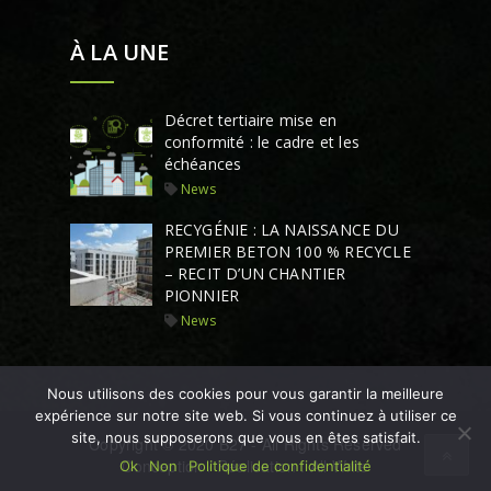
À LA UNE
Décret tertiaire mise en
conformité : le cadre et les
échéances
News
RECYGÉNIE : LA NAISSANCE DU
PREMIER BETON 100 % RECYCLE
– RECIT D’UN CHANTIER
PIONNIER
News
Nous utilisons des cookies pour vous garantir la meilleure
expérience sur notre site web. Si vous continuez à utiliser ce
site, nous supposerons que vous en êtes satisfait.
Copyright © 2020 B27 - All Rights Reserved
Conception / Réalisation : All Write
Ok
Non
Politique de confidentialité