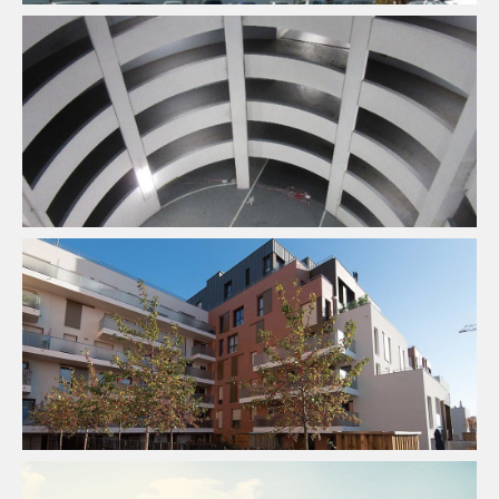
Infrastructure
Thermique
Économie De La Construction
Ingenierie TCE
Pilotage
D'opération / MOEX
Programme Mixte
Thermique