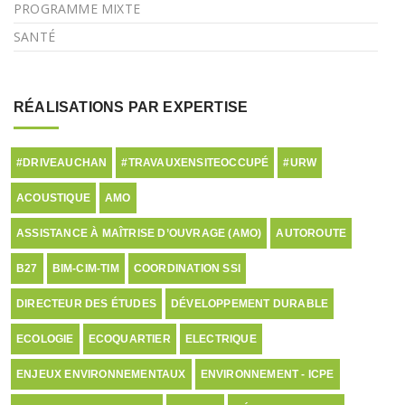
PROGRAMME MIXTE
SANTÉ
RÉALISATIONS PAR EXPERTISE
#DRIVEAUCHAN
#TRAVAUXENSITEOCCUPÉ
#URW
ACOUSTIQUE
AMO
ASSISTANCE À MAÎTRISE D’OUVRAGE (AMO)
AUTOROUTE
B27
BIM-CIM-TIM
COORDINATION SSI
DIRECTEUR DES ÉTUDES
DÉVELOPPEMENT DURABLE
ECOLOGIE
ECOQUARTIER
ELECTRIQUE
ENJEUX ENVIRONNEMENTAUX
ENVIRONNEMENT - ICPE