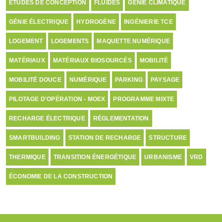
ETUDES DE CONCEPTION
FLUIDES
GÉNIE CLIMATIQUE
GÉNIE ÉLECTRIQUE
HYDROGÈNE
INGÉNIERIE TCE
LOGEMENT
LOGEMENTS
MAQUETTE NUMÉRIQUE
MATÉRIAUX
MATÉRIAUX BIOSOURCÉS
MOBILITÉ
MOBILITÉ DOUCE
NUMÉRIQUE
PARKING
PAYSAGE
PILOTAGE D'OPÉRATION - MOEX
PROGRAMME MIXTE
RECHARGE ÉLECTRIQUE
RÉGLEMENTATION
SMARTBUILDING
STATION DE RECHARGE
STRUCTURE
THERMIQUE
TRANSITION ÉNERGÉTIQUE
URBANISME
VRD
ÉCONOMIE DE LA CONSTRUCTION