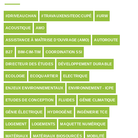
#DRIVEAUCHAN
#TRAVAUXENSITEOCCUPÉ
#URW
ACOUSTIQUE
AMO
ASSISTANCE À MAÎTRISE D’OUVRAGE (AMO)
AUTOROUTE
B27
BIM-CIM-TIM
COORDINATION SSI
DIRECTEUR DES ÉTUDES
DÉVELOPPEMENT DURABLE
ECOLOGIE
ECOQUARTIER
ELECTRIQUE
ENJEUX ENVIRONNEMENTAUX
ENVIRONNEMENT - ICPE
ETUDES DE CONCEPTION
FLUIDES
GÉNIE CLIMATIQUE
GÉNIE ÉLECTRIQUE
HYDROGÈNE
INGÉNIERIE TCE
LOGEMENT
LOGEMENTS
MAQUETTE NUMÉRIQUE
MATÉRIAUX
MATÉRIAUX BIOSOURCÉS
MOBILITÉ