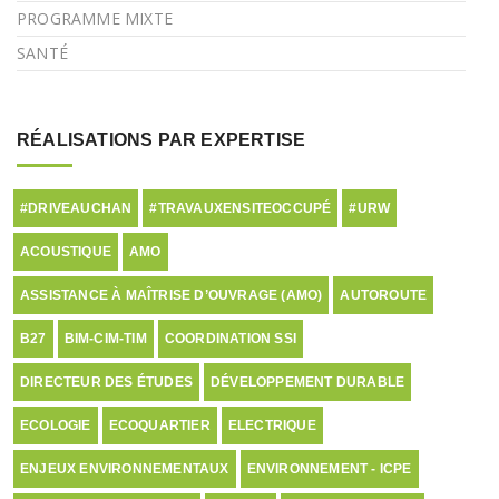
PROGRAMME MIXTE
SANTÉ
RÉALISATIONS PAR EXPERTISE
#DRIVEAUCHAN
#TRAVAUXENSITEOCCUPÉ
#URW
ACOUSTIQUE
AMO
ASSISTANCE À MAÎTRISE D’OUVRAGE (AMO)
AUTOROUTE
B27
BIM-CIM-TIM
COORDINATION SSI
DIRECTEUR DES ÉTUDES
DÉVELOPPEMENT DURABLE
ECOLOGIE
ECOQUARTIER
ELECTRIQUE
ENJEUX ENVIRONNEMENTAUX
ENVIRONNEMENT - ICPE