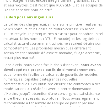
multi‑étages n’avait encore intégré ciment, gravillons, sable
et eau recyclés. C’est l’écart que RECYGÉNIE et les équipes de
B27 se sont fixé pour objectif
Le défi posé aux ingénieurs
Le cahier des charges était simple sur le principe : réaliser les
voiles porteurs et les dalles de toiture‑terrasse en béton
100 % recyclé. En pratique, rien n’existait pour encadrer un tel
matériau. Ni les normes (DTU, Eurocode), ni les logiciels de
calcul structurel couramment utilisés ne savaient décrire son
comportement. Les propriétés mécaniques différaient
sensiblement : module d’élasticité moindre, fluage accentué,
retrait plus marqué.
Face à cela, nous avons fait le choix d’innover :
nous avons
développé nos propres outils de dimensionnement
,
sous forme de feuilles de calcul et de gabarits de modèles
numériques, capables d’intégrer ces nouvelles
caractéristiques. Ces outils ont ensuite été confrontés à des
modélisations 3D réalisées avec le centre d’innovation
d’Holcim, jusqu’à obtention d’une convergence satisfaisante
entre théorie et essais laboratoire . Nous avons également
recommandé à l’ensemble de l’équipe de passer par une