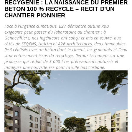
RECYGÉNIE : LA NAISSANCE DU PREMIER
BETON 100 % RECYCLE – RECIT D’UN
CHANTIER PIONNIER
Face à l’urgence climatique, B27 démontre qu’une R&D
exigeante peut passer du laboratoire au chantier : à
Gennevilliers, nos ingénieurs ont conçu et mis en œuvre, aux
côtés de
SEQENS
,
Holcim
et
A26 Architectures
, deux immeubles
R+6 réalisés avec un béton dont le ciment, les granulats et l’eau
sont entièrement issus du recyclage. Retour technique sur une
prouesse qui réduit de 3 000 t les prélèvements naturels et
inaugure une nouvelle ère pour la ville bas carbone.