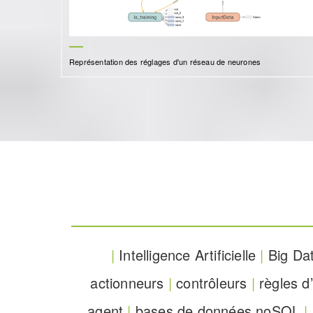
Représentation des réglages d'un réseau de neurones
|
Intelligence Artificielle
|
Big Da
actionneurs
|
contrôleurs
|
règles d
agent
|
bases de données noSQL
|