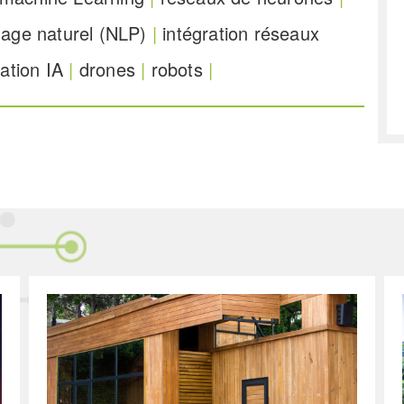
gage naturel (NLP)
|
intégration réseaux
tion IA
|
drones
|
robots
|