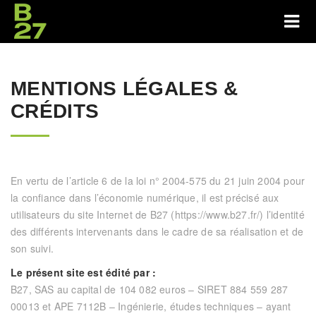
MENTIONS LÉGALES &
CRÉDITS
En vertu de l’article 6 de la loi n° 2004-575 du 21 juin 2004 pour
la confiance dans l’économie numérique, il est précisé aux
utilisateurs du site Internet de B27 (
https://www.b27.fr/
) l’identité
des différents intervenants dans le cadre de sa réalisation et de
son suivi.
Le présent site est édité par :
B27, SAS au capital de 104 082 euros – SIRET 884 559 287
00013 et APE 7112B – Ingénierie, études techniques – ayant