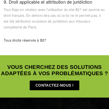
9. Droit applicable et attribution de juridiction
Tout litige en relation avec l’utilisation du site
B27
est soumis au
droit français.
En dehors des cas où la loi ne le permet pas, il
est fait attribution exclusive de juridiction aux tribunaux
compétents de Paris.
Tous droits réservés à B27
VOUS CHERCHEZ DES SOLUTIONS
ADAPTÉES À VOS PROBLÉMATIQUES ?
CONTACTEZ-NOUS !