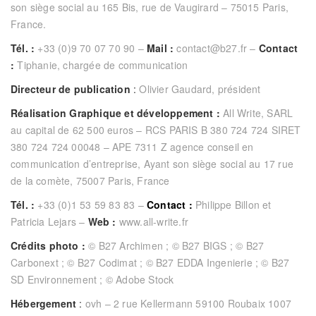
son siège social au 165 Bis, rue de Vaugirard – 75015 Paris,
France.
Tél. :
+33 (0)9 70 07 70 90 –
Mail :
contact@b27.fr
–
Contact
:
Tiphanie
, chargée de communication
Directeur de publication
:
Olivier Gaudard, président
Réalisation Graphique et développement :
All Write, SARL
au capital de 62 500 euros – RCS PARIS B 380 724 724 SIRET
380 724 724 00048 – APE 7311 Z agence conseil en
communication d’entreprise, Ayant son siège social au 17 rue
de la comète, 75007 Paris, France
Tél. :
+33 (0)1 53 59 83 83 –
Contact :
Philippe Billon
et
Patricia Lejars
–
Web :
www.all-write.fr
Crédits photo :
© B27 Archimen ; © B27 BIGS ; © B27
Carbonext ; © B27 Codimat ; © B27 EDDA Ingenierie ; © B27
SD Environnement ; © Adobe Stock
Hébergement
:
ovh – 2 rue Kellermann 59100 Roubaix 1007