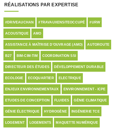
RÉALISATIONS PAR EXPERTISE
#DRIVEAUCHAN
#TRAVAUXENSITEOCCUPÉ
#URW
ACOUSTIQUE
AMO
ASSISTANCE À MAÎTRISE D’OUVRAGE (AMO)
AUTOROUTE
B27
BIM-CIM-TIM
COORDINATION SSI
DIRECTEUR DES ÉTUDES
DÉVELOPPEMENT DURABLE
ECOLOGIE
ECOQUARTIER
ELECTRIQUE
ENJEUX ENVIRONNEMENTAUX
ENVIRONNEMENT - ICPE
ETUDES DE CONCEPTION
FLUIDES
GÉNIE CLIMATIQUE
GÉNIE ÉLECTRIQUE
HYDROGÈNE
INGÉNIERIE TCE
LOGEMENT
LOGEMENTS
MAQUETTE NUMÉRIQUE