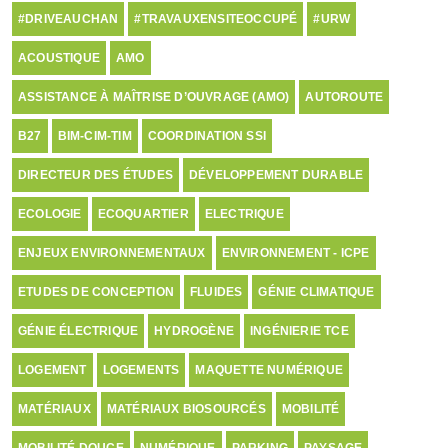
#DRIVEAUCHAN
#TRAVAUXENSITEOCCUPÉ
#URW
ACOUSTIQUE
AMO
ASSISTANCE À MAÎTRISE D’OUVRAGE (AMO)
AUTOROUTE
B27
BIM-CIM-TIM
COORDINATION SSI
DIRECTEUR DES ÉTUDES
DÉVELOPPEMENT DURABLE
ECOLOGIE
ECOQUARTIER
ELECTRIQUE
ENJEUX ENVIRONNEMENTAUX
ENVIRONNEMENT - ICPE
ETUDES DE CONCEPTION
FLUIDES
GÉNIE CLIMATIQUE
GÉNIE ÉLECTRIQUE
HYDROGÈNE
INGÉNIERIE TCE
LOGEMENT
LOGEMENTS
MAQUETTE NUMÉRIQUE
MATÉRIAUX
MATÉRIAUX BIOSOURCÉS
MOBILITÉ
MOBILITÉ DOUCE
NUMÉRIQUE
PARKING
PAYSAGE