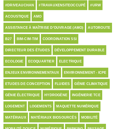
#DRIVEAUCHAN
#TRAVAUXENSITEOCCUPÉ
#URW
ACOUSTIQUE
AMO
ASSISTANCE À MAÎTRISE D’OUVRAGE (AMO)
AUTOROUTE
B27
BIM-CIM-TIM
COORDINATION SSI
DIRECTEUR DES ÉTUDES
DÉVELOPPEMENT DURABLE
ECOLOGIE
ECOQUARTIER
ELECTRIQUE
ENJEUX ENVIRONNEMENTAUX
ENVIRONNEMENT - ICPE
ETUDES DE CONCEPTION
FLUIDES
GÉNIE CLIMATIQUE
GÉNIE ÉLECTRIQUE
HYDROGÈNE
INGÉNIERIE TCE
LOGEMENT
LOGEMENTS
MAQUETTE NUMÉRIQUE
MATÉRIAUX
MATÉRIAUX BIOSOURCÉS
MOBILITÉ
MOBILITÉ DOUCE
NUMÉRIQUE
PARKING
PAYSAGE