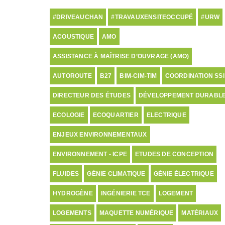
#DRIVEAUCHAN
#TRAVAUXENSITEOCCUPÉ
#URW
ACOUSTIQUE
AMO
ASSISTANCE À MAÎTRISE D’OUVRAGE (AMO)
AUTOROUTE
B27
BIM-CIM-TIM
COORDINATION SSI
DIRECTEUR DES ÉTUDES
DÉVELOPPEMENT DURABL
ECOLOGIE
ECOQUARTIER
ELECTRIQUE
ENJEUX ENVIRONNEMENTAUX
ENVIRONNEMENT - ICPE
ETUDES DE CONCEPTION
FLUIDES
GÉNIE CLIMATIQUE
GÉNIE ÉLECTRIQUE
HYDROGÈNE
INGÉNIERIE TCE
LOGEMENT
LOGEMENTS
MAQUETTE NUMÉRIQUE
MATÉRIAUX