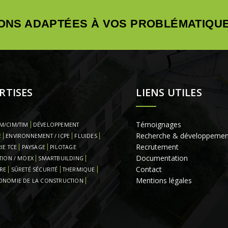
ONS ADAPTÉES À VOS PROBLÉMATIQUE
RTISES
LIENS UTILES
Témoignages
M/CIM/TIM
DÉVELOPPEMENT
Recherche & développemen
E
ENVIRONNEMENT / ICPE
FLUIDES
Recrutement
IE TCE
PAYSAGE
PILOTAGE
Documentation
TION / MOEX
SMARTBUILDING
Contact
RE
SÛRETÉ SÉCURITÉ
THERMIQUE
Mentions légales
ONOMIE DE LA CONSTRUCTION