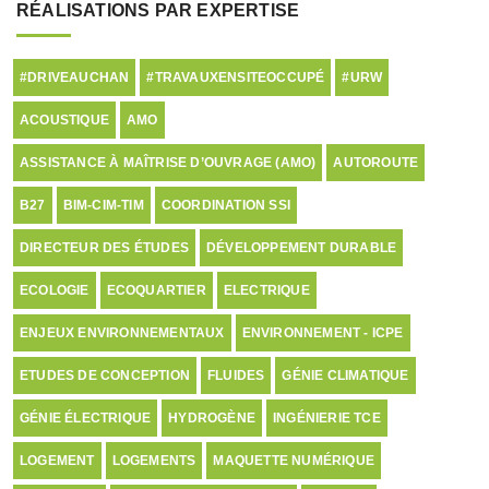
RÉALISATIONS PAR EXPERTISE
#DRIVEAUCHAN
#TRAVAUXENSITEOCCUPÉ
#URW
ACOUSTIQUE
AMO
ASSISTANCE À MAÎTRISE D’OUVRAGE (AMO)
AUTOROUTE
B27
BIM-CIM-TIM
COORDINATION SSI
DIRECTEUR DES ÉTUDES
DÉVELOPPEMENT DURABLE
ECOLOGIE
ECOQUARTIER
ELECTRIQUE
ENJEUX ENVIRONNEMENTAUX
ENVIRONNEMENT - ICPE
ETUDES DE CONCEPTION
FLUIDES
GÉNIE CLIMATIQUE
GÉNIE ÉLECTRIQUE
HYDROGÈNE
INGÉNIERIE TCE
LOGEMENT
LOGEMENTS
MAQUETTE NUMÉRIQUE