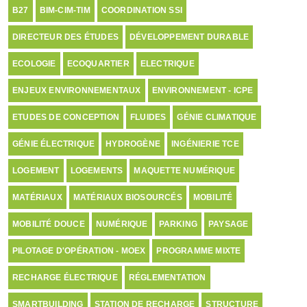
B27
BIM-CIM-TIM
COORDINATION SSI
DIRECTEUR DES ÉTUDES
DÉVELOPPEMENT DURABLE
ECOLOGIE
ECOQUARTIER
ELECTRIQUE
ENJEUX ENVIRONNEMENTAUX
ENVIRONNEMENT - ICPE
ETUDES DE CONCEPTION
FLUIDES
GÉNIE CLIMATIQUE
GÉNIE ÉLECTRIQUE
HYDROGÈNE
INGÉNIERIE TCE
LOGEMENT
LOGEMENTS
MAQUETTE NUMÉRIQUE
MATÉRIAUX
MATÉRIAUX BIOSOURCÉS
MOBILITÉ
MOBILITÉ DOUCE
NUMÉRIQUE
PARKING
PAYSAGE
PILOTAGE D'OPÉRATION - MOEX
PROGRAMME MIXTE
RECHARGE ÉLECTRIQUE
RÉGLEMENTATION
SMARTBUILDING
STATION DE RECHARGE
STRUCTURE