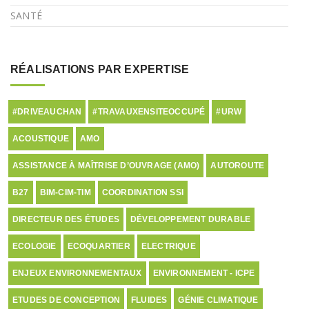
SANTÉ
RÉALISATIONS PAR EXPERTISE
#DRIVEAUCHAN
#TRAVAUXENSITEOCCUPÉ
#URW
ACOUSTIQUE
AMO
ASSISTANCE À MAÎTRISE D’OUVRAGE (AMO)
AUTOROUTE
B27
BIM-CIM-TIM
COORDINATION SSI
DIRECTEUR DES ÉTUDES
DÉVELOPPEMENT DURABLE
ECOLOGIE
ECOQUARTIER
ELECTRIQUE
ENJEUX ENVIRONNEMENTAUX
ENVIRONNEMENT - ICPE
ETUDES DE CONCEPTION
FLUIDES
GÉNIE CLIMATIQUE