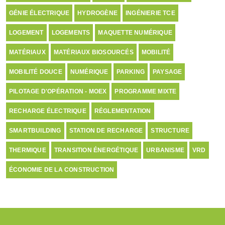
GÉNIE ÉLECTRIQUE
HYDROGÈNE
INGÉNIERIE TCE
LOGEMENT
LOGEMENTS
MAQUETTE NUMÉRIQUE
MATÉRIAUX
MATÉRIAUX BIOSOURCÉS
MOBILITÉ
MOBILITÉ DOUCE
NUMÉRIQUE
PARKING
PAYSAGE
PILOTAGE D'OPÉRATION - MOEX
PROGRAMME MIXTE
RECHARGE ÉLECTRIQUE
RÉGLEMENTATION
SMARTBUILDING
STATION DE RECHARGE
STRUCTURE
THERMIQUE
TRANSITION ÉNERGÉTIQUE
URBANISME
VRD
ÉCONOMIE DE LA CONSTRUCTION