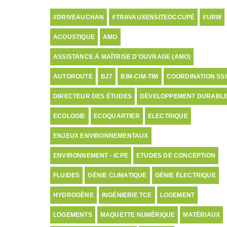
#DRIVEAUCHAN
#TRAVAUXENSITEOCCUPÉ
#URW
ACOUSTIQUE
AMO
ASSISTANCE À MAÎTRISE D’OUVRAGE (AMO)
AUTOROUTE
B27
BIM-CIM-TIM
COORDINATION SSI
DIRECTEUR DES ÉTUDES
DÉVELOPPEMENT DURABL
ECOLOGIE
ECOQUARTIER
ELECTRIQUE
ENJEUX ENVIRONNEMENTAUX
ENVIRONNEMENT - ICPE
ETUDES DE CONCEPTION
FLUIDES
GÉNIE CLIMATIQUE
GÉNIE ÉLECTRIQUE
HYDROGÈNE
INGÉNIERIE TCE
LOGEMENT
LOGEMENTS
MAQUETTE NUMÉRIQUE
MATÉRIAUX