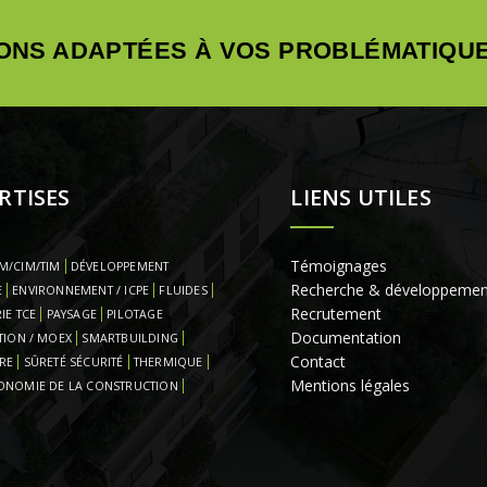
ONS ADAPTÉES À VOS PROBLÉMATIQUE
RTISES
LIENS UTILES
Témoignages
M/CIM/TIM
DÉVELOPPEMENT
Recherche & développemen
E
ENVIRONNEMENT / ICPE
FLUIDES
Recrutement
IE TCE
PAYSAGE
PILOTAGE
Documentation
TION / MOEX
SMARTBUILDING
Contact
RE
SÛRETÉ SÉCURITÉ
THERMIQUE
Mentions légales
ONOMIE DE LA CONSTRUCTION