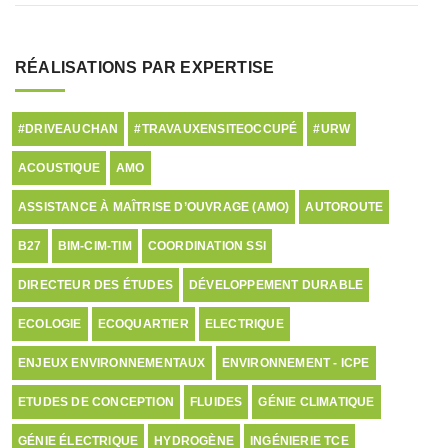
RÉALISATIONS PAR EXPERTISE
#DRIVEAUCHAN
#TRAVAUXENSITEOCCUPÉ
#URW
ACOUSTIQUE
AMO
ASSISTANCE À MAÎTRISE D’OUVRAGE (AMO)
AUTOROUTE
B27
BIM-CIM-TIM
COORDINATION SSI
DIRECTEUR DES ÉTUDES
DÉVELOPPEMENT DURABLE
ECOLOGIE
ECOQUARTIER
ELECTRIQUE
ENJEUX ENVIRONNEMENTAUX
ENVIRONNEMENT - ICPE
ETUDES DE CONCEPTION
FLUIDES
GÉNIE CLIMATIQUE
GÉNIE ÉLECTRIQUE
HYDROGÈNE
INGÉNIERIE TCE