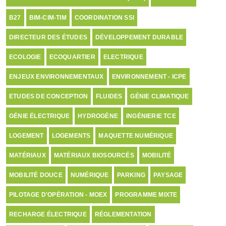
B27
BIM-CIM-TIM
COORDINATION SSI
DIRECTEUR DES ÉTUDES
DÉVELOPPEMENT DURABLE
ECOLOGIE
ECOQUARTIER
ELECTRIQUE
ENJEUX ENVIRONNEMENTAUX
ENVIRONNEMENT - ICPE
ETUDES DE CONCEPTION
FLUIDES
GÉNIE CLIMATIQUE
GÉNIE ÉLECTRIQUE
HYDROGÈNE
INGÉNIERIE TCE
LOGEMENT
LOGEMENTS
MAQUETTE NUMÉRIQUE
MATÉRIAUX
MATÉRIAUX BIOSOURCÉS
MOBILITÉ
MOBILITÉ DOUCE
NUMÉRIQUE
PARKING
PAYSAGE
PILOTAGE D'OPÉRATION - MOEX
PROGRAMME MIXTE
RECHARGE ÉLECTRIQUE
RÉGLEMENTATION