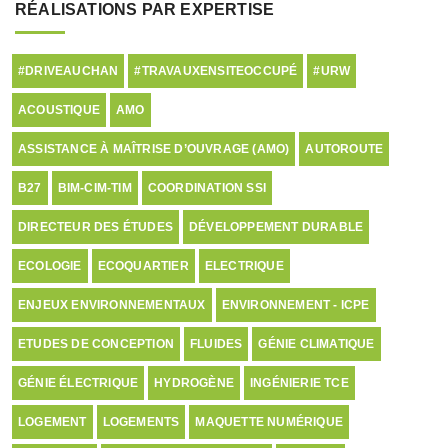
RÉALISATIONS PAR EXPERTISE
#DRIVEAUCHAN
#TRAVAUXENSITEOCCUPÉ
#URW
ACOUSTIQUE
AMO
ASSISTANCE À MAÎTRISE D’OUVRAGE (AMO)
AUTOROUTE
B27
BIM-CIM-TIM
COORDINATION SSI
DIRECTEUR DES ÉTUDES
DÉVELOPPEMENT DURABLE
ECOLOGIE
ECOQUARTIER
ELECTRIQUE
ENJEUX ENVIRONNEMENTAUX
ENVIRONNEMENT - ICPE
ETUDES DE CONCEPTION
FLUIDES
GÉNIE CLIMATIQUE
GÉNIE ÉLECTRIQUE
HYDROGÈNE
INGÉNIERIE TCE
LOGEMENT
LOGEMENTS
MAQUETTE NUMÉRIQUE