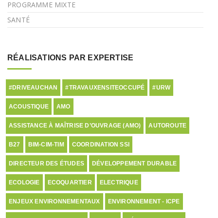
PROGRAMME MIXTE
SANTÉ
RÉALISATIONS PAR EXPERTISE
#DRIVEAUCHAN
#TRAVAUXENSITEOCCUPÉ
#URW
ACOUSTIQUE
AMO
ASSISTANCE À MAÎTRISE D’OUVRAGE (AMO)
AUTOROUTE
B27
BIM-CIM-TIM
COORDINATION SSI
DIRECTEUR DES ÉTUDES
DÉVELOPPEMENT DURABLE
ECOLOGIE
ECOQUARTIER
ELECTRIQUE
ENJEUX ENVIRONNEMENTAUX
ENVIRONNEMENT - ICPE