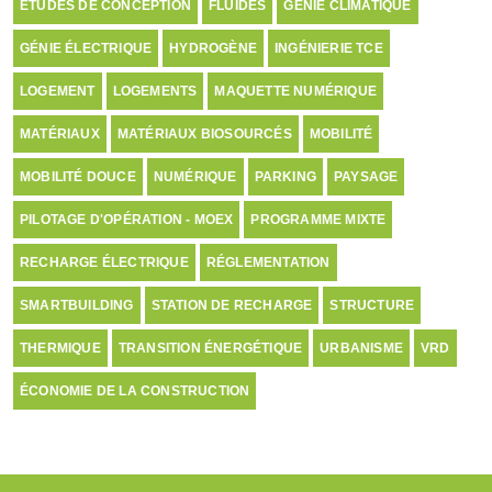
ETUDES DE CONCEPTION
FLUIDES
GÉNIE CLIMATIQUE
GÉNIE ÉLECTRIQUE
HYDROGÈNE
INGÉNIERIE TCE
LOGEMENT
LOGEMENTS
MAQUETTE NUMÉRIQUE
MATÉRIAUX
MATÉRIAUX BIOSOURCÉS
MOBILITÉ
MOBILITÉ DOUCE
NUMÉRIQUE
PARKING
PAYSAGE
PILOTAGE D'OPÉRATION - MOEX
PROGRAMME MIXTE
RECHARGE ÉLECTRIQUE
RÉGLEMENTATION
SMARTBUILDING
STATION DE RECHARGE
STRUCTURE
THERMIQUE
TRANSITION ÉNERGÉTIQUE
URBANISME
VRD
ÉCONOMIE DE LA CONSTRUCTION