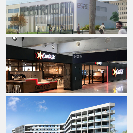
BIM / CIM / TIM
Enseignement
Ingenierie TCE
Pilotage
D'opération / MOEX
BIM / CIM / TIM
Fluides
Immobilier Commercial
Ingenierie
TCE
Pilotage D'opération / MOEX
Structure
VRD
BIM / CIM / TIM
Fluides
Ingenierie TCE
Programme Mixte
Structure
VRD