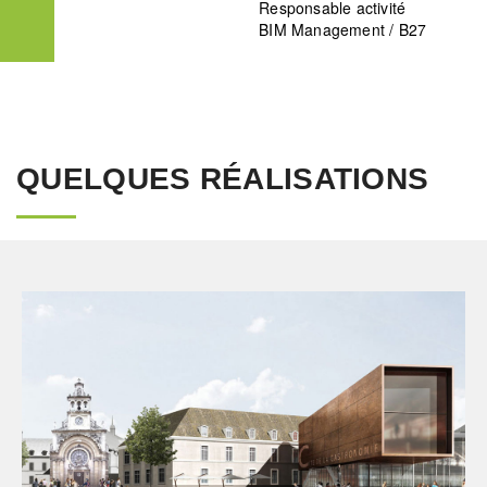
Responsable activité
BIM Management / B27
QUELQUES RÉALISATIONS
BIM / CIM / TIM
Fluides
Ingenierie TCE
Programme Mixte
Structure
VRD