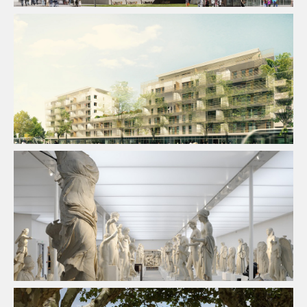
BIM / CIM / TIM
Ingenierie TCE
Programme Mixte
Thermique
BIM / CIM / TIM
Équipement Culturel
Fluides
Ingenierie
TCE
Pilotage D'opération / MOEX
Structure
VRD