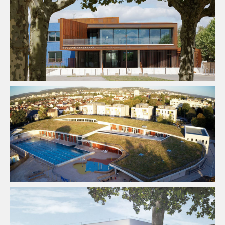
BIM / CIM / TIM
Enseignement
Ingenierie TCE
Thermique
BIM / CIM / TIM
Équipement Sportif
Structure
VRD