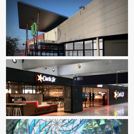
Économie De La Construction
Fluides
Immobilier
Commercial
Pilotage D'opération / MOEX
Structure
BIM / CIM / TIM
Fluides
Immobilier Commercial
Ingenierie
TCE
Pilotage D'opération / MOEX
Structure
VRD