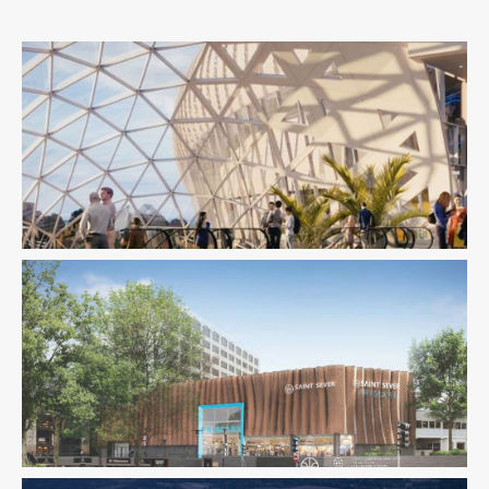
Immobilier Commercial
Ingenierie TCE
Pilotage D'opération
/ MOEX
Fluides
Immobilier Commercial
Structure
Thermique
VRD