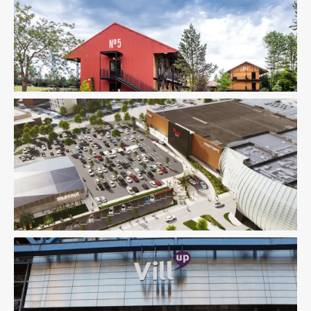
Économie De La Construction
Fluides
Immobilier
Commercial
Pilotage D'opération / MOEX
Structure
Économie De La Construction
Immobilier Commercial
Structure
VRD
Économie De La Construction
Fluides
Immobilier