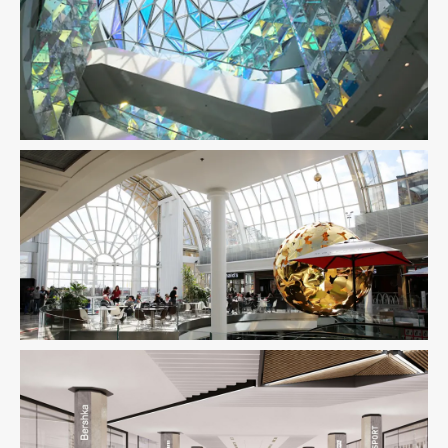
Immobilier Commercial
Ingenierie TCE
Pilotage D'opération
/ MOEX
Immobilier Commercial
Ingenierie TCE
Pilotage D'opération
/ MOEX
Fluides
Immobilier Commercial
Ingenierie TCE
Structure