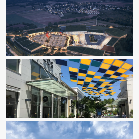
AMO
Immobilier Commercial
Immobilier Commercial
Ingenierie TCE
Pilotage D'opération
/ MOEX