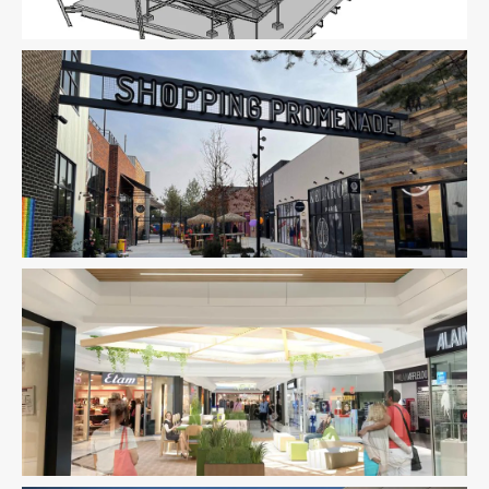
Fluides
Immobilier Commercial
Ingenierie TCE
Structure
VRD
Immobilier Commercial
Ingenierie TCE
Pilotage D'opération
/ MOEX