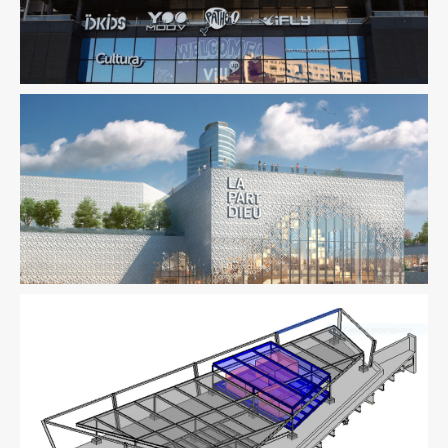
Commercial
Pilotage D'opération / MOEX
Structure
Amiante
Immobilier Commercial
Ingenierie TCE
Pilotage
D'opération / MOEX
Économie De La Construction
Fluides
Immobilier
Commercial
Structure