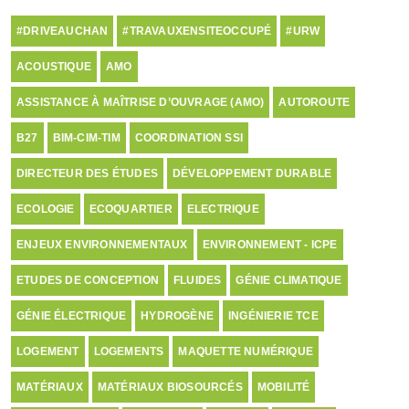
#DRIVEAUCHAN
#TRAVAUXENSITEOCCUPÉ
#URW
ACOUSTIQUE
AMO
ASSISTANCE À MAÎTRISE D’OUVRAGE (AMO)
AUTOROUTE
B27
BIM-CIM-TIM
COORDINATION SSI
DIRECTEUR DES ÉTUDES
DÉVELOPPEMENT DURABLE
ECOLOGIE
ECOQUARTIER
ELECTRIQUE
ENJEUX ENVIRONNEMENTAUX
ENVIRONNEMENT - ICPE
ETUDES DE CONCEPTION
FLUIDES
GÉNIE CLIMATIQUE
GÉNIE ÉLECTRIQUE
HYDROGÈNE
INGÉNIERIE TCE
LOGEMENT
LOGEMENTS
MAQUETTE NUMÉRIQUE
MATÉRIAUX
MATÉRIAUX BIOSOURCÉS
MOBILITÉ