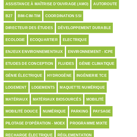
ASSISTANCE À MAÎTRISE D’OUVRAGE (AMO)
AUTOROUTE
B27
BIM-CIM-TIM
COORDINATION SSI
DIRECTEUR DES ÉTUDES
DÉVELOPPEMENT DURABLE
ECOLOGIE
ECOQUARTIER
ELECTRIQUE
ENJEUX ENVIRONNEMENTAUX
ENVIRONNEMENT - ICPE
ETUDES DE CONCEPTION
FLUIDES
GÉNIE CLIMATIQUE
GÉNIE ÉLECTRIQUE
HYDROGÈNE
INGÉNIERIE TCE
LOGEMENT
LOGEMENTS
MAQUETTE NUMÉRIQUE
MATÉRIAUX
MATÉRIAUX BIOSOURCÉS
MOBILITÉ
MOBILITÉ DOUCE
NUMÉRIQUE
PARKING
PAYSAGE
PILOTAGE D'OPÉRATION - MOEX
PROGRAMME MIXTE
RECHARGE ÉLECTRIQUE
RÉGLEMENTATION