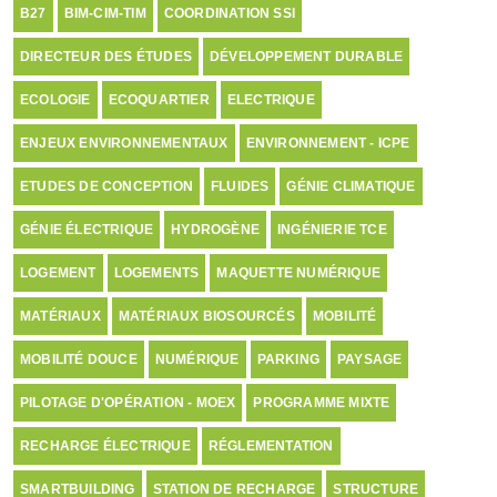
B27
BIM-CIM-TIM
COORDINATION SSI
DIRECTEUR DES ÉTUDES
DÉVELOPPEMENT DURABLE
ECOLOGIE
ECOQUARTIER
ELECTRIQUE
ENJEUX ENVIRONNEMENTAUX
ENVIRONNEMENT - ICPE
ETUDES DE CONCEPTION
FLUIDES
GÉNIE CLIMATIQUE
GÉNIE ÉLECTRIQUE
HYDROGÈNE
INGÉNIERIE TCE
LOGEMENT
LOGEMENTS
MAQUETTE NUMÉRIQUE
MATÉRIAUX
MATÉRIAUX BIOSOURCÉS
MOBILITÉ
MOBILITÉ DOUCE
NUMÉRIQUE
PARKING
PAYSAGE
PILOTAGE D'OPÉRATION - MOEX
PROGRAMME MIXTE
RECHARGE ÉLECTRIQUE
RÉGLEMENTATION
SMARTBUILDING
STATION DE RECHARGE
STRUCTURE