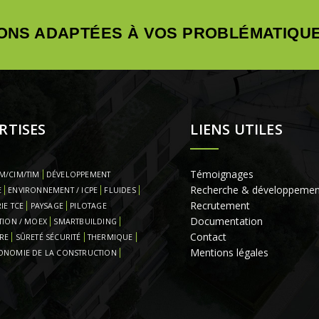
ONS ADAPTÉES À VOS PROBLÉMATIQUE
RTISES
LIENS UTILES
Témoignages
M/CIM/TIM
DÉVELOPPEMENT
Recherche & développemen
E
ENVIRONNEMENT / ICPE
FLUIDES
Recrutement
IE TCE
PAYSAGE
PILOTAGE
Documentation
TION / MOEX
SMARTBUILDING
Contact
RE
SÛRETÉ SÉCURITÉ
THERMIQUE
Mentions légales
ONOMIE DE LA CONSTRUCTION