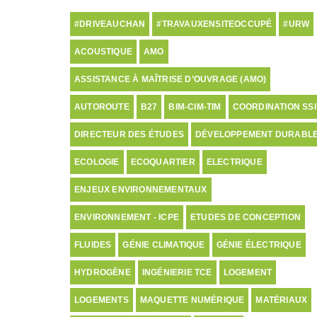
#DRIVEAUCHAN
#TRAVAUXENSITEOCCUPÉ
#URW
ACOUSTIQUE
AMO
ASSISTANCE À MAÎTRISE D’OUVRAGE (AMO)
AUTOROUTE
B27
BIM-CIM-TIM
COORDINATION SSI
DIRECTEUR DES ÉTUDES
DÉVELOPPEMENT DURABL
ECOLOGIE
ECOQUARTIER
ELECTRIQUE
ENJEUX ENVIRONNEMENTAUX
ENVIRONNEMENT - ICPE
ETUDES DE CONCEPTION
FLUIDES
GÉNIE CLIMATIQUE
GÉNIE ÉLECTRIQUE
HYDROGÈNE
INGÉNIERIE TCE
LOGEMENT
LOGEMENTS
MAQUETTE NUMÉRIQUE
MATÉRIAUX