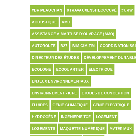
#DRIVEAUCHAN
#TRAVAUXENSITEOCCUPÉ
#URW
ACOUSTIQUE
AMO
ASSISTANCE À MAÎTRISE D’OUVRAGE (AMO)
AUTOROUTE
B27
BIM-CIM-TIM
COORDINATION SSI
DIRECTEUR DES ÉTUDES
DÉVELOPPEMENT DURABL
ECOLOGIE
ECOQUARTIER
ELECTRIQUE
ENJEUX ENVIRONNEMENTAUX
ENVIRONNEMENT - ICPE
ETUDES DE CONCEPTION
FLUIDES
GÉNIE CLIMATIQUE
GÉNIE ÉLECTRIQUE
HYDROGÈNE
INGÉNIERIE TCE
LOGEMENT
LOGEMENTS
MAQUETTE NUMÉRIQUE
MATÉRIAUX