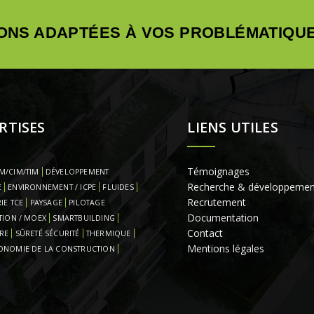
ONS ADAPTÉES À VOS PROBLÉMATIQUE
RTISES
LIENS UTILES
Témoignages
M/CIM/TIM
DÉVELOPPEMENT
Recherche & développemen
E
ENVIRONNEMENT / ICPE
FLUIDES
Recrutement
IE TCE
PAYSAGE
PILOTAGE
Documentation
TION / MOEX
SMARTBUILDING
Contact
RE
SÛRETÉ SÉCURITÉ
THERMIQUE
Mentions légales
ONOMIE DE LA CONSTRUCTION