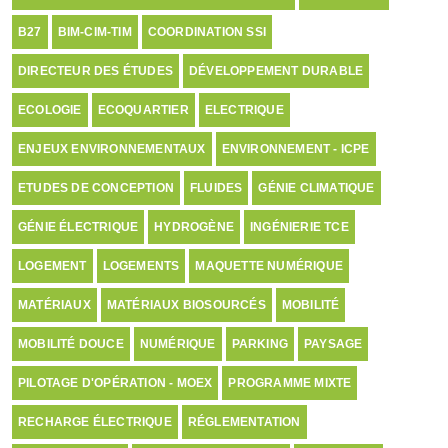
B27
BIM-CIM-TIM
COORDINATION SSI
DIRECTEUR DES ÉTUDES
DÉVELOPPEMENT DURABLE
ECOLOGIE
ECOQUARTIER
ELECTRIQUE
ENJEUX ENVIRONNEMENTAUX
ENVIRONNEMENT - ICPE
ETUDES DE CONCEPTION
FLUIDES
GÉNIE CLIMATIQUE
GÉNIE ÉLECTRIQUE
HYDROGÈNE
INGÉNIERIE TCE
LOGEMENT
LOGEMENTS
MAQUETTE NUMÉRIQUE
MATÉRIAUX
MATÉRIAUX BIOSOURCÉS
MOBILITÉ
MOBILITÉ DOUCE
NUMÉRIQUE
PARKING
PAYSAGE
PILOTAGE D'OPÉRATION - MOEX
PROGRAMME MIXTE
RECHARGE ÉLECTRIQUE
RÉGLEMENTATION