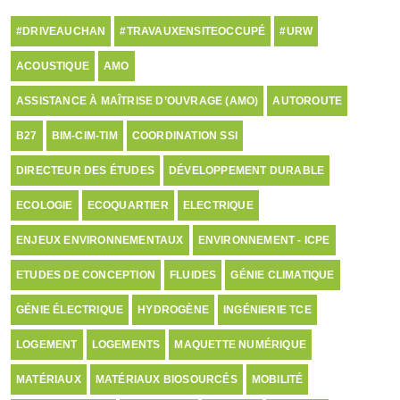
#DRIVEAUCHAN
#TRAVAUXENSITEOCCUPÉ
#URW
ACOUSTIQUE
AMO
ASSISTANCE À MAÎTRISE D’OUVRAGE (AMO)
AUTOROUTE
B27
BIM-CIM-TIM
COORDINATION SSI
DIRECTEUR DES ÉTUDES
DÉVELOPPEMENT DURABLE
ECOLOGIE
ECOQUARTIER
ELECTRIQUE
ENJEUX ENVIRONNEMENTAUX
ENVIRONNEMENT - ICPE
ETUDES DE CONCEPTION
FLUIDES
GÉNIE CLIMATIQUE
GÉNIE ÉLECTRIQUE
HYDROGÈNE
INGÉNIERIE TCE
LOGEMENT
LOGEMENTS
MAQUETTE NUMÉRIQUE
MATÉRIAUX
MATÉRIAUX BIOSOURCÉS
MOBILITÉ