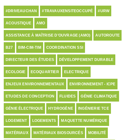
#DRIVEAUCHAN
#TRAVAUXENSITEOCCUPÉ
#URW
ACOUSTIQUE
AMO
ASSISTANCE À MAÎTRISE D’OUVRAGE (AMO)
AUTOROUTE
B27
BIM-CIM-TIM
COORDINATION SSI
DIRECTEUR DES ÉTUDES
DÉVELOPPEMENT DURABLE
ECOLOGIE
ECOQUARTIER
ELECTRIQUE
ENJEUX ENVIRONNEMENTAUX
ENVIRONNEMENT - ICPE
ETUDES DE CONCEPTION
FLUIDES
GÉNIE CLIMATIQUE
GÉNIE ÉLECTRIQUE
HYDROGÈNE
INGÉNIERIE TCE
LOGEMENT
LOGEMENTS
MAQUETTE NUMÉRIQUE
MATÉRIAUX
MATÉRIAUX BIOSOURCÉS
MOBILITÉ