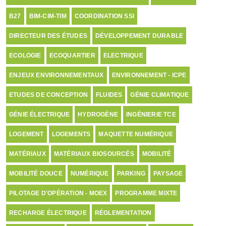
B27
BIM-CIM-TIM
COORDINATION SSI
DIRECTEUR DES ÉTUDES
DÉVELOPPEMENT DURABLE
ECOLOGIE
ECOQUARTIER
ELECTRIQUE
ENJEUX ENVIRONNEMENTAUX
ENVIRONNEMENT - ICPE
ETUDES DE CONCEPTION
FLUIDES
GÉNIE CLIMATIQUE
GÉNIE ÉLECTRIQUE
HYDROGÈNE
INGÉNIERIE TCE
LOGEMENT
LOGEMENTS
MAQUETTE NUMÉRIQUE
MATÉRIAUX
MATÉRIAUX BIOSOURCÉS
MOBILITÉ
MOBILITÉ DOUCE
NUMÉRIQUE
PARKING
PAYSAGE
PILOTAGE D'OPÉRATION - MOEX
PROGRAMME MIXTE
RECHARGE ÉLECTRIQUE
RÉGLEMENTATION