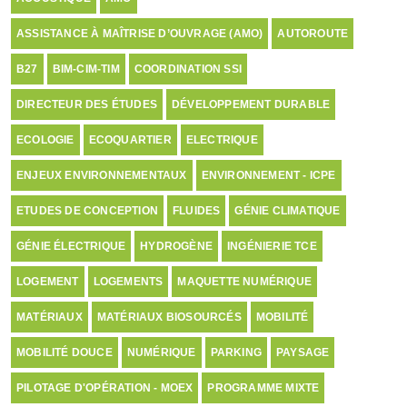
ASSISTANCE À MAÎTRISE D’OUVRAGE (AMO)
AUTOROUTE
B27
BIM-CIM-TIM
COORDINATION SSI
DIRECTEUR DES ÉTUDES
DÉVELOPPEMENT DURABLE
ECOLOGIE
ECOQUARTIER
ELECTRIQUE
ENJEUX ENVIRONNEMENTAUX
ENVIRONNEMENT - ICPE
ETUDES DE CONCEPTION
FLUIDES
GÉNIE CLIMATIQUE
GÉNIE ÉLECTRIQUE
HYDROGÈNE
INGÉNIERIE TCE
LOGEMENT
LOGEMENTS
MAQUETTE NUMÉRIQUE
MATÉRIAUX
MATÉRIAUX BIOSOURCÉS
MOBILITÉ
MOBILITÉ DOUCE
NUMÉRIQUE
PARKING
PAYSAGE
PILOTAGE D'OPÉRATION - MOEX
PROGRAMME MIXTE