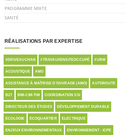
PROGRAMME MIXTE
SANTÉ
RÉALISATIONS PAR EXPERTISE
#DRIVEAUCHAN
#TRAVAUXENSITEOCCUPÉ
#URW
ACOUSTIQUE
AMO
ASSISTANCE À MAÎTRISE D’OUVRAGE (AMO)
AUTOROUTE
B27
BIM-CIM-TIM
COORDINATION SSI
DIRECTEUR DES ÉTUDES
DÉVELOPPEMENT DURABLE
ECOLOGIE
ECOQUARTIER
ELECTRIQUE
ENJEUX ENVIRONNEMENTAUX
ENVIRONNEMENT - ICPE