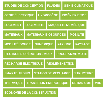
ETUDES DE CONCEPTION
FLUIDES
GÉNIE CLIMATIQUE
GÉNIE ÉLECTRIQUE
HYDROGÈNE
INGÉNIERIE TCE
LOGEMENT
LOGEMENTS
MAQUETTE NUMÉRIQUE
MATÉRIAUX
MATÉRIAUX BIOSOURCÉS
MOBILITÉ
MOBILITÉ DOUCE
NUMÉRIQUE
PARKING
PAYSAGE
PILOTAGE D'OPÉRATION - MOEX
PROGRAMME MIXTE
RECHARGE ÉLECTRIQUE
RÉGLEMENTATION
SMARTBUILDING
STATION DE RECHARGE
STRUCTURE
THERMIQUE
TRANSITION ÉNERGÉTIQUE
URBANISME
VRD
ÉCONOMIE DE LA CONSTRUCTION