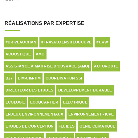
RÉALISATIONS PAR EXPERTISE
#DRIVEAUCHAN
#TRAVAUXENSITEOCCUPÉ
#URW
ACOUSTIQUE
AMO
ASSISTANCE À MAÎTRISE D’OUVRAGE (AMO)
AUTOROUTE
B27
BIM-CIM-TIM
COORDINATION SSI
DIRECTEUR DES ÉTUDES
DÉVELOPPEMENT DURABLE
ECOLOGIE
ECOQUARTIER
ELECTRIQUE
ENJEUX ENVIRONNEMENTAUX
ENVIRONNEMENT - ICPE
ETUDES DE CONCEPTION
FLUIDES
GÉNIE CLIMATIQUE