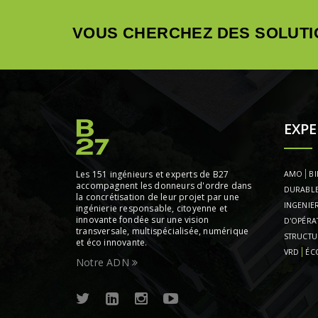
VOUS CHERCHEZ DES SOLUTI
EXPE
Les 151 ingénieurs et experts de B27
AMO
BI
accompagnent les donneurs d'ordre dans
DURABL
la concrétisation de leur projet par une
INGENIER
ingénierie responsable, citoyenne et
innovante fondée sur une vision
D'OPÉRA
transversale, multispécialisée, numérique
STRUCTU
et éco innovante.
VRD
ÉC
Notre ADN