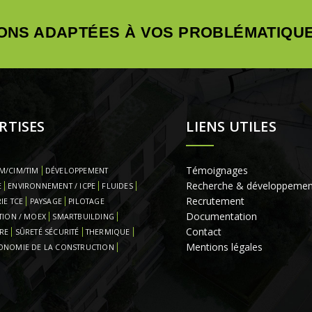
ONS ADAPTÉES À VOS PROBLÉMATIQUE
RTISES
LIENS UTILES
Témoignages
M/CIM/TIM
DÉVELOPPEMENT
Recherche & développemen
E
ENVIRONNEMENT / ICPE
FLUIDES
Recrutement
IE TCE
PAYSAGE
PILOTAGE
Documentation
TION / MOEX
SMARTBUILDING
Contact
RE
SÛRETÉ SÉCURITÉ
THERMIQUE
Mentions légales
ONOMIE DE LA CONSTRUCTION