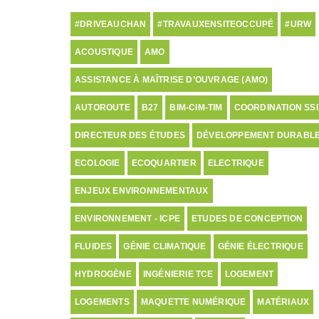
#DRIVEAUCHAN
#TRAVAUXENSITEOCCUPÉ
#URW
ACOUSTIQUE
AMO
ASSISTANCE À MAÎTRISE D’OUVRAGE (AMO)
AUTOROUTE
B27
BIM-CIM-TIM
COORDINATION SSI
DIRECTEUR DES ÉTUDES
DÉVELOPPEMENT DURABL
ECOLOGIE
ECOQUARTIER
ELECTRIQUE
ENJEUX ENVIRONNEMENTAUX
ENVIRONNEMENT - ICPE
ETUDES DE CONCEPTION
FLUIDES
GÉNIE CLIMATIQUE
GÉNIE ÉLECTRIQUE
HYDROGÈNE
INGÉNIERIE TCE
LOGEMENT
LOGEMENTS
MAQUETTE NUMÉRIQUE
MATÉRIAUX