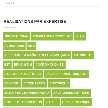
SANTÉ
RÉALISATIONS PAR EXPERTISE
#DRIVEAUCHAN
#TRAVAUXENSITEOCCUPÉ
#URW
ACOUSTIQUE
AMO
ASSISTANCE À MAÎTRISE D’OUVRAGE (AMO)
AUTOROUTE
B27
BIM-CIM-TIM
COORDINATION SSI
DIRECTEUR DES ÉTUDES
DÉVELOPPEMENT DURABLE
ECOLOGIE
ECOQUARTIER
ELECTRIQUE
ENJEUX ENVIRONNEMENTAUX
ENVIRONNEMENT - ICPE
ETUDES DE CONCEPTION
FLUIDES
GÉNIE CLIMATIQUE