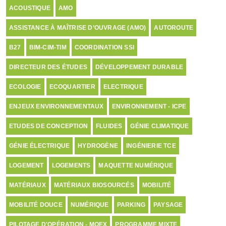
ACOUSTIQUE
AMO
ASSISTANCE À MAÎTRISE D’OUVRAGE (AMO)
AUTOROUTE
B27
BIM-CIM-TIM
COORDINATION SSI
DIRECTEUR DES ÉTUDES
DÉVELOPPEMENT DURABLE
ECOLOGIE
ECOQUARTIER
ELECTRIQUE
ENJEUX ENVIRONNEMENTAUX
ENVIRONNEMENT - ICPE
ETUDES DE CONCEPTION
FLUIDES
GÉNIE CLIMATIQUE
GÉNIE ÉLECTRIQUE
HYDROGÈNE
INGÉNIERIE TCE
LOGEMENT
LOGEMENTS
MAQUETTE NUMÉRIQUE
MATÉRIAUX
MATÉRIAUX BIOSOURCÉS
MOBILITÉ
MOBILITÉ DOUCE
NUMÉRIQUE
PARKING
PAYSAGE
PILOTAGE D'OPÉRATION - MOEX
PROGRAMME MIXTE