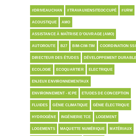
#DRIVEAUCHAN
#TRAVAUXENSITEOCCUPÉ
#URW
ACOUSTIQUE
AMO
ASSISTANCE À MAÎTRISE D’OUVRAGE (AMO)
AUTOROUTE
B27
BIM-CIM-TIM
COORDINATION SSI
DIRECTEUR DES ÉTUDES
DÉVELOPPEMENT DURABL
ECOLOGIE
ECOQUARTIER
ELECTRIQUE
ENJEUX ENVIRONNEMENTAUX
ENVIRONNEMENT - ICPE
ETUDES DE CONCEPTION
FLUIDES
GÉNIE CLIMATIQUE
GÉNIE ÉLECTRIQUE
HYDROGÈNE
INGÉNIERIE TCE
LOGEMENT
LOGEMENTS
MAQUETTE NUMÉRIQUE
MATÉRIAUX