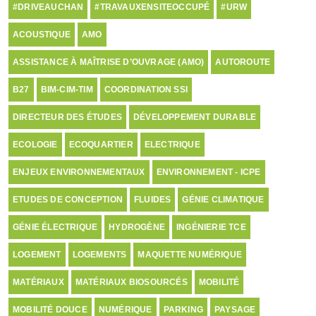
#DRIVEAUCHAN
#TRAVAUXENSITEOCCUPÉ
#URW
ACOUSTIQUE
AMO
ASSISTANCE À MAÎTRISE D’OUVRAGE (AMO)
AUTOROUTE
B27
BIM-CIM-TIM
COORDINATION SSI
DIRECTEUR DES ÉTUDES
DÉVELOPPEMENT DURABLE
ECOLOGIE
ECOQUARTIER
ELECTRIQUE
ENJEUX ENVIRONNEMENTAUX
ENVIRONNEMENT - ICPE
ETUDES DE CONCEPTION
FLUIDES
GÉNIE CLIMATIQUE
GÉNIE ÉLECTRIQUE
HYDROGÈNE
INGÉNIERIE TCE
LOGEMENT
LOGEMENTS
MAQUETTE NUMÉRIQUE
MATÉRIAUX
MATÉRIAUX BIOSOURCÉS
MOBILITÉ
MOBILITÉ DOUCE
NUMÉRIQUE
PARKING
PAYSAGE