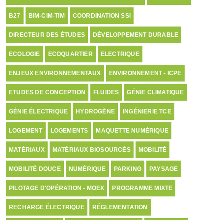
B27
BIM-CIM-TIM
COORDINATION SSI
DIRECTEUR DES ÉTUDES
DÉVELOPPEMENT DURABLE
ECOLOGIE
ECOQUARTIER
ELECTRIQUE
ENJEUX ENVIRONNEMENTAUX
ENVIRONNEMENT - ICPE
ETUDES DE CONCEPTION
FLUIDES
GÉNIE CLIMATIQUE
GÉNIE ÉLECTRIQUE
HYDROGÈNE
INGÉNIERIE TCE
LOGEMENT
LOGEMENTS
MAQUETTE NUMÉRIQUE
MATÉRIAUX
MATÉRIAUX BIOSOURCÉS
MOBILITÉ
MOBILITÉ DOUCE
NUMÉRIQUE
PARKING
PAYSAGE
PILOTAGE D'OPÉRATION - MOEX
PROGRAMME MIXTE
RECHARGE ÉLECTRIQUE
RÉGLEMENTATION