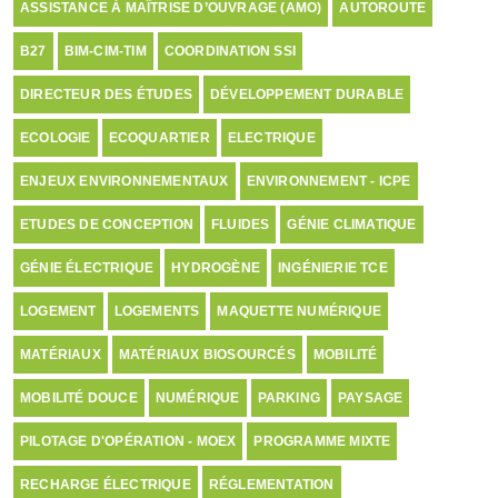
ASSISTANCE À MAÎTRISE D’OUVRAGE (AMO)
AUTOROUTE
B27
BIM-CIM-TIM
COORDINATION SSI
DIRECTEUR DES ÉTUDES
DÉVELOPPEMENT DURABLE
ECOLOGIE
ECOQUARTIER
ELECTRIQUE
ENJEUX ENVIRONNEMENTAUX
ENVIRONNEMENT - ICPE
ETUDES DE CONCEPTION
FLUIDES
GÉNIE CLIMATIQUE
GÉNIE ÉLECTRIQUE
HYDROGÈNE
INGÉNIERIE TCE
LOGEMENT
LOGEMENTS
MAQUETTE NUMÉRIQUE
MATÉRIAUX
MATÉRIAUX BIOSOURCÉS
MOBILITÉ
MOBILITÉ DOUCE
NUMÉRIQUE
PARKING
PAYSAGE
PILOTAGE D'OPÉRATION - MOEX
PROGRAMME MIXTE
RECHARGE ÉLECTRIQUE
RÉGLEMENTATION