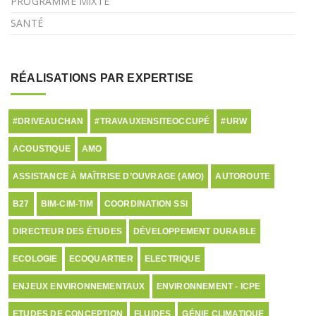
PROGRAMME MIXTE
SANTÉ
RÉALISATIONS PAR EXPERTISE
#DRIVEAUCHAN
#TRAVAUXENSITEOCCUPÉ
#URW
ACOUSTIQUE
AMO
ASSISTANCE À MAÎTRISE D’OUVRAGE (AMO)
AUTOROUTE
B27
BIM-CIM-TIM
COORDINATION SSI
DIRECTEUR DES ÉTUDES
DÉVELOPPEMENT DURABLE
ECOLOGIE
ECOQUARTIER
ELECTRIQUE
ENJEUX ENVIRONNEMENTAUX
ENVIRONNEMENT - ICPE
ETUDES DE CONCEPTION
FLUIDES
GÉNIE CLIMATIQUE