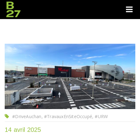
#DriveAuchan, #TravauxEnSiteOccupé, #URW
14 avril 2025