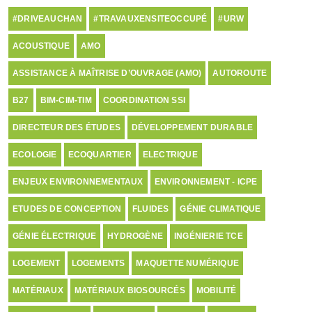
#DRIVEAUCHAN
#TRAVAUXENSITEOCCUPÉ
#URW
ACOUSTIQUE
AMO
ASSISTANCE À MAÎTRISE D’OUVRAGE (AMO)
AUTOROUTE
B27
BIM-CIM-TIM
COORDINATION SSI
DIRECTEUR DES ÉTUDES
DÉVELOPPEMENT DURABLE
ECOLOGIE
ECOQUARTIER
ELECTRIQUE
ENJEUX ENVIRONNEMENTAUX
ENVIRONNEMENT - ICPE
ETUDES DE CONCEPTION
FLUIDES
GÉNIE CLIMATIQUE
GÉNIE ÉLECTRIQUE
HYDROGÈNE
INGÉNIERIE TCE
LOGEMENT
LOGEMENTS
MAQUETTE NUMÉRIQUE
MATÉRIAUX
MATÉRIAUX BIOSOURCÉS
MOBILITÉ