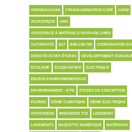
#DRIVEAUCHAN
#TRAVAUXENSITEOCCUPÉ
#URW
ACOUSTIQUE
AMO
ASSISTANCE À MAÎTRISE D’OUVRAGE (AMO)
AUTOROUTE
B27
BIM-CIM-TIM
COORDINATION SSI
DIRECTEUR DES ÉTUDES
DÉVELOPPEMENT DURABL
ECOLOGIE
ECOQUARTIER
ELECTRIQUE
ENJEUX ENVIRONNEMENTAUX
ENVIRONNEMENT - ICPE
ETUDES DE CONCEPTION
FLUIDES
GÉNIE CLIMATIQUE
GÉNIE ÉLECTRIQUE
HYDROGÈNE
INGÉNIERIE TCE
LOGEMENT
LOGEMENTS
MAQUETTE NUMÉRIQUE
MATÉRIAUX