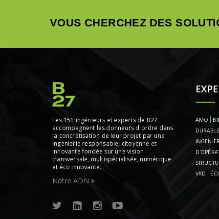
VOUS CHERCHEZ DES SOLUTI
EXPE
Les 151 ingénieurs et experts de B27
AMO
BI
accompagnent les donneurs d'ordre dans
DURABL
la concrétisation de leur projet par une
INGENIER
ingénierie responsable, citoyenne et
innovante fondée sur une vision
D'OPÉRA
transversale, multispécialisée, numérique
STRUCTU
et éco innovante.
VRD
ÉC
Notre ADN