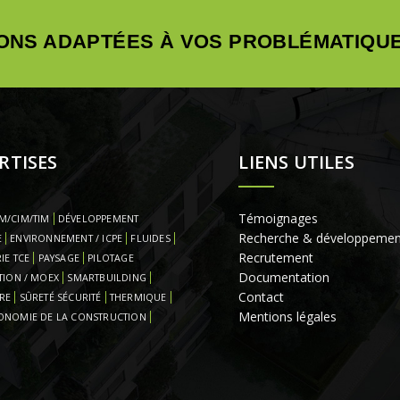
ONS ADAPTÉES À VOS PROBLÉMATIQUE
RTISES
LIENS UTILES
Témoignages
M/CIM/TIM
DÉVELOPPEMENT
Recherche & développemen
E
ENVIRONNEMENT / ICPE
FLUIDES
Recrutement
IE TCE
PAYSAGE
PILOTAGE
Documentation
TION / MOEX
SMARTBUILDING
Contact
RE
SÛRETÉ SÉCURITÉ
THERMIQUE
Mentions légales
ONOMIE DE LA CONSTRUCTION