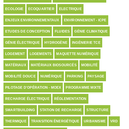
ECOLOGIE
ECOQUARTIER
ELECTRIQUE
ENJEUX ENVIRONNEMENTAUX
ENVIRONNEMENT - ICPE
ETUDES DE CONCEPTION
FLUIDES
GÉNIE CLIMATIQUE
GÉNIE ÉLECTRIQUE
HYDROGÈNE
INGÉNIERIE TCE
LOGEMENT
LOGEMENTS
MAQUETTE NUMÉRIQUE
MATÉRIAUX
MATÉRIAUX BIOSOURCÉS
MOBILITÉ
MOBILITÉ DOUCE
NUMÉRIQUE
PARKING
PAYSAGE
PILOTAGE D'OPÉRATION - MOEX
PROGRAMME MIXTE
RECHARGE ÉLECTRIQUE
RÉGLEMENTATION
SMARTBUILDING
STATION DE RECHARGE
STRUCTURE
THERMIQUE
TRANSITION ÉNERGÉTIQUE
URBANISME
VRD