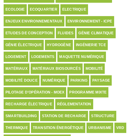
ECOLOGIE
ECOQUARTIER
ELECTRIQUE
ENJEUX ENVIRONNEMENTAUX
ENVIRONNEMENT - ICPE
ETUDES DE CONCEPTION
FLUIDES
GÉNIE CLIMATIQUE
GÉNIE ÉLECTRIQUE
HYDROGÈNE
INGÉNIERIE TCE
LOGEMENT
LOGEMENTS
MAQUETTE NUMÉRIQUE
MATÉRIAUX
MATÉRIAUX BIOSOURCÉS
MOBILITÉ
MOBILITÉ DOUCE
NUMÉRIQUE
PARKING
PAYSAGE
PILOTAGE D'OPÉRATION - MOEX
PROGRAMME MIXTE
RECHARGE ÉLECTRIQUE
RÉGLEMENTATION
SMARTBUILDING
STATION DE RECHARGE
STRUCTURE
THERMIQUE
TRANSITION ÉNERGÉTIQUE
URBANISME
VRD